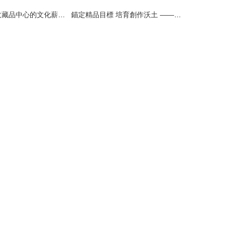
國禮盛世 北京收藏品中心的文化薪火與文藝創作的當代使命
錨定精品目標 培育創作沃土 ——江蘇局推動文藝創作與高質量發展紀實