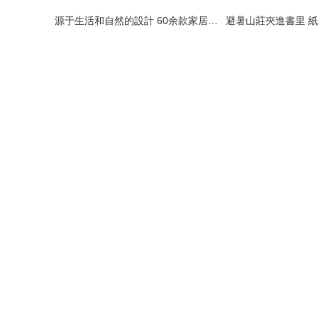
源于生活和自然的設計 60余款家居用品的原創首發之旅
避暑山莊夾進書里 