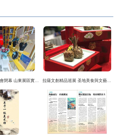
第九屆全國版博會閉幕 山東展區實力圈粉成果豐碩
拉薩文創精品巡展 圣地美食與文藝創作共舞老門東