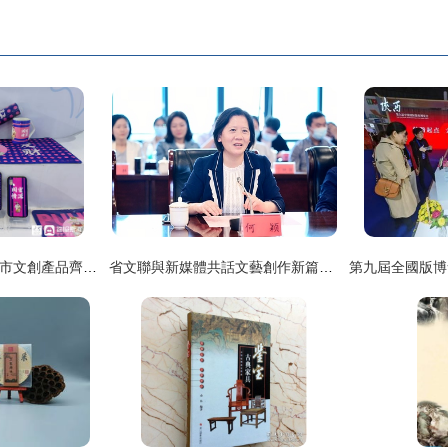
國潮文創閃亮出街 各市文創產品齊聚文旅博覽會，文藝創作綻放新活力
省文聯與新媒體共話文藝創作新篇章——何穎一行赴安徽新媒體集團交流紀實