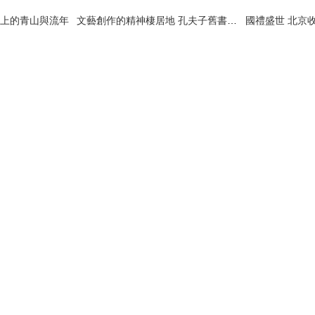
紙上的青山與流年
文藝創作的精神棲居地 孔夫子舊書網愛心文藝書屋尋訪記